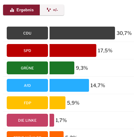
Ergebnis
+/-
30,7%
CDU
17,5%
SPD
9,3%
GRÜNE
14,7%
AfD
5,9%
FDP
1,7%
DIE LINKE