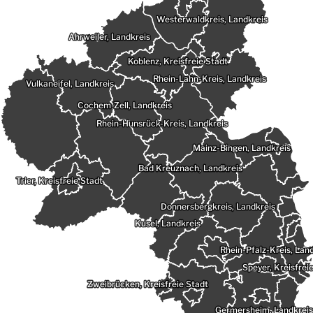
Westerwaldkreis, Landkreis
Ahrweiler, Landkreis
Koblenz, Kreisfreie Stadt
Rhein-Lahn-Kreis, Landkreis
Vulkaneifel, Landkreis
Cochem-Zell, Landkreis
Rhein-Hunsrück-Kreis, Landkreis
Mainz-Bingen, Landkreis
Bad Kreuznach, Landkreis
Trier, Kreisfreie Stadt
Donnersbergkreis, Landkreis
Kusel, Landkreis
Rhein-Pfalz-Kreis, Lan
Speyer, Kreisfrei
Zweibrücken, Kreisfreie Stadt
Germersheim, Landkreis