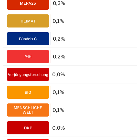
0,2%
MERA25
0,1%
HEIMAT
0,2%
Bündnis C
0,2%
PdH
0,0%
Verjüngungsforschung
0,1%
BIG
MENSCHLICHE
0,1%
WELT
0,0%
DKP