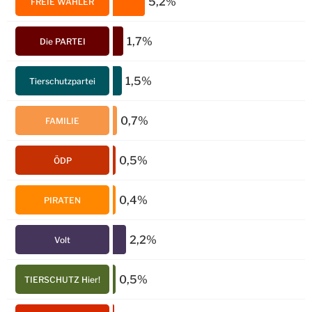
5,2%
FREIE WÄHLER
1,7%
Die PARTEI
1,5%
Tierschutzpartei
0,7%
FAMILIE
0,5%
ÖDP
0,4%
PIRATEN
2,2%
Volt
0,5%
TIERSCHUTZ Hier!