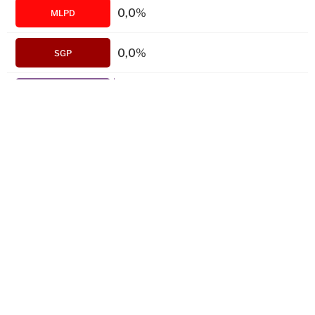
0,0%
MLPD
0,0%
SGP
0,1%
ABG
0,2%
DieBasis
BÜNDNIS
0,4%
DEUTSCHLAND
4,7%
BSW
0,3%
DAVA
0,1%
KLIMALISTE